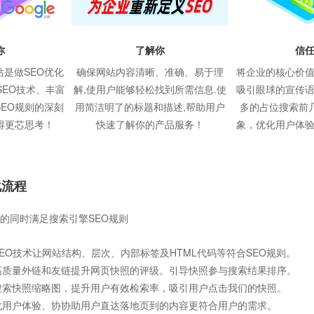
信
你
了解你
将企业的核心价
是做SEO优化
确保网站内容清晰、准确、易于理
吸引眼球的宣传
SEO技术、丰富
解,使用户能够轻松找到所需信息.使
多的占位搜索前
EO规则的深刻
用简洁明了的标题和描述,帮助用户
象，优化用户体
得更芯思考！
快速了解你的产品服务！
化流程
的同时满足搜索引擎SEO规则
EO技术让网站结构、层次、内部标签及HTML代码等符合SEO规则。
高质量外链和友链提升网页快照的评级。引导快照参与搜索结果排序。
搜索快照缩略图，提升用户有效检索率，吸引用户点击我们的快照。
化用户体验、协协助用户直达落地页到的内容更符合用户的需求。