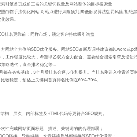
搜索引擎首页或前三名的关键词数量及网站整体的目标搜索量
照白帽手法优化网站,对站点进行风险预判,降低触发算法惩罚风险,拒绝黑
优化效果。
EO排名更靠前；同样市场，锁定客户持续吸引询盘
方网站全方位的SEO优化服务。网站SEO诊断及调整建议都以word或p
环，工作强度比较大，希望甲乙双方全力配合。需要结合搜索引擎反馈进
O策略迭代，直至排名稳定等...
月都在夯实基础，3个月后排名会逐步传和提升。当排名刚进入搜索首页时
比较稳定，预估上关键词首页排名比例在60%-70%。
站结构、层次、内部标签及HTML代码等更符合SEO规则。
一次性完成网站页面标题、描述、关键词的的合理部署；
OGO链接、导航链接、文章链接及外部链接等SEO优化设置；