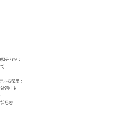
快照是前提；
序等；
于排名稳定；
关键词排名；
接；
主旨思想；