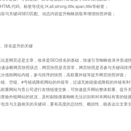
L代码、标签等优化:H,alt,strong,title,span,title等标签；
内容与关键词SEO匹配、动态内容提升蜘蛛抓取率增强快照评级；
、排名提升的关键
无论是网页还是文章，收录是SEO排名的基础，快速引导蜘蛛收录并形成
：快速诊断网页快照状态，网页快照是否异常，网页快照是否参与关键词排
充分借助网站内链，参与排序的快照，高权重外链等提升网页快照评级；
单链、空链、#号链或降权网站的外链等，过滤无效链接或降权的外链有利
高权重网站与贵公司进行友情链接交换，可快速提升网站整体权重、提升
与查验外链网站的状况，及时剔除搜索蜘蛛无法识别和对本网站有害的链
要包含与主题相关的关键词，要有高度的总结性、概括性，能表达出文章